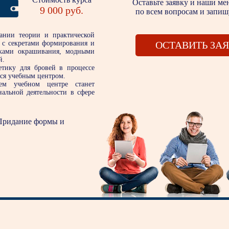
Оставьте заявку и наши м
9 000
по всем вопросам и запи
тании теории и практической
ь с секретами формирования и
ОСТАВИТЬ ЗАЯ
иками окрашивания, модными
й.
етику для бровей в процессе
тся учебным центром.
ем учебном центре станет
альной деятельности в сфере
ридание формы и