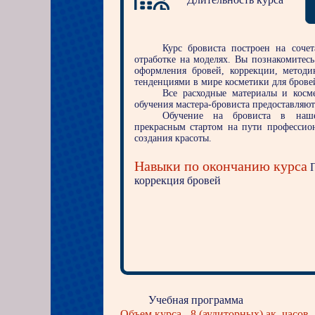
Курс бровиста построен на соче
отработке на моделях. Вы познакомитес
оформления бровей, коррекции, метод
тенденциями в мире косметики для брове
Все расходные материалы и косм
обучения мастера-бровиста предоставляю
Обучение на бровиста в наш
прекрасным стартом на пути профессион
создания красоты.
Навыки по окончанию курса
П
коррекция бровей
Учебная программа
Объем курса - 8 (аудиторных) ак. часов.