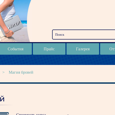
События
Прайс
Галерея
От
ы
>
Магия бровей
ей
Стоимость курса