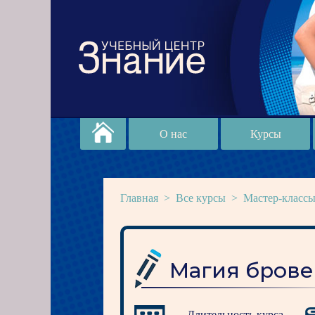
О нас
Курсы
Главная
>
Все курсы
>
Мастер-класс
Магия бров
Длительность курса