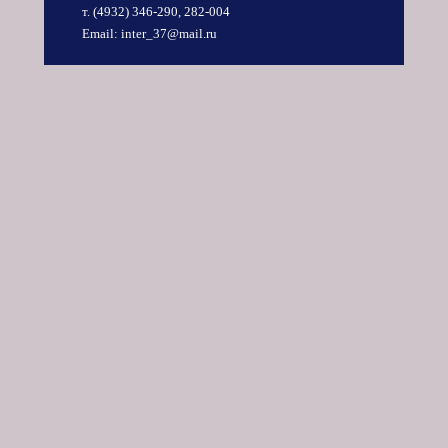
т. (4932)
346-290
,
282-004
Email:
inter_37@mail.ru