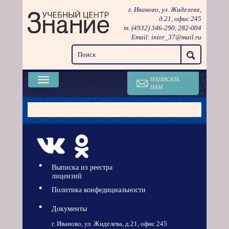
г. Иваново, ул. Жиделева,
д.21, офис 245
т. (4932)
346-290
,
282-004
Email:
inter_37@mail.ru
НАПИСАТЬ
НАМ
Выписка из реестра
лицензий
Политика конфедициальности
Документы
г. Иваново, ул. Жиделева, д.21, офис 245